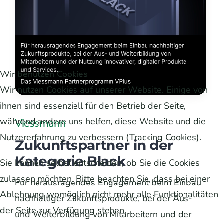
Wir benutzen Cookies
Wir nutzen Cookies auf unserer Website. Einige von
ihnen sind essenziell für den Betrieb der Seite,
während andere uns helfen, diese Website und die
Viessmann
Nutzererfahrung zu verbessern (Tracking Cookies).
Zukunftspartner in der
Kategorie Black
Sie können selbst entscheiden, ob Sie die Cookies
zulassen möchten. Bitte beachten Sie, dass bei einer
Für herausragendes Engagement beim Einbau
Ablehnung womöglich nicht mehr alle Funktionalitäten
nachhaltiger Zukunftsprodukte, bei der Aus-
der Seite zur Verfügung stehen.
und Weiterbildung von Mitarbeitern und der