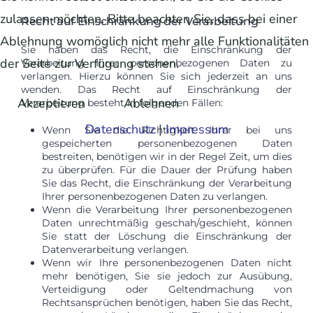
zulassen möchten. Bitte beachten Sie, dass bei einer
Recht auf Einschränkung der Verarbeitung
Ablehnung womöglich nicht mehr alle Funktionalitäten
Sie haben das Recht, die Einschränkung der
der Seite zur Verfügung stehen.
Verarbeitung Ihrer personenbezogenen Daten zu
verlangen. Hierzu können Sie sich jederzeit an uns
wenden. Das Recht auf Einschränkung der
Akzeptieren
Ablehnen
Verarbeitung besteht in folgenden Fällen:
Datenschutz
|
Impressum
Wenn Sie die Richtigkeit Ihrer bei uns
gespeicherten personenbezogenen Daten
bestreiten, benötigen wir in der Regel Zeit, um dies
zu überprüfen. Für die Dauer der Prüfung haben
Sie das Recht, die Einschränkung der Verarbeitung
Ihrer personenbezogenen Daten zu verlangen.
Wenn die Verarbeitung Ihrer personenbezogenen
Daten unrechtmäßig geschah/geschieht, können
Sie statt der Löschung die Einschränkung der
Datenverarbeitung verlangen.
Wenn wir Ihre personenbezogenen Daten nicht
mehr benötigen, Sie sie jedoch zur Ausübung,
Verteidigung oder Geltendmachung von
Rechtsansprüchen benötigen, haben Sie das Recht,