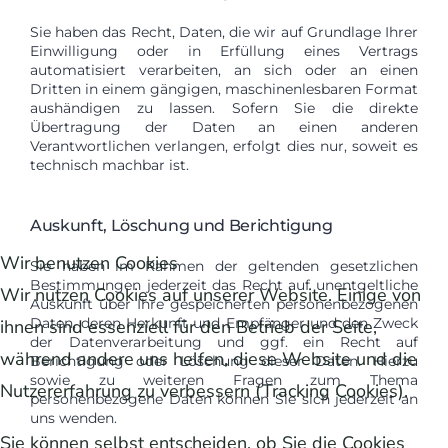
Sie haben das Recht, Daten, die wir auf Grundlage Ihrer
Einwilligung oder in Erfüllung eines Vertrags
automatisiert verarbeiten, an sich oder an einen
Dritten in einem gängigen, maschinenlesbaren Format
aushändigen zu lassen. Sofern Sie die direkte
Übertragung der Daten an einen anderen
Verantwortlichen verlangen, erfolgt dies nur, soweit es
technisch machbar ist.
Auskunft, Löschung und Berichtigung
Wir benutzen Cookies
Sie haben im Rahmen der geltenden gesetzlichen
Bestimmungen jederzeit das Recht auf unentgeltliche
Wir nutzen Cookies auf unserer Website. Einige von
Auskunft über Ihre gespeicherten personenbezogenen
Daten, deren Herkunft und Empfänger und den Zweck
ihnen sind essenziell für den Betrieb der Seite,
der Datenverarbeitung und ggf. ein Recht auf
während andere uns helfen, diese Website und die
Berichtigung oder Löschung dieser Daten. Hierzu
sowie zu weiteren Fragen zum Thema
Nutzererfahrung zu verbessern (Tracking Cookies).
personenbezogene Daten können Sie sich jederzeit an
uns wenden.
Sie können selbst entscheiden, ob Sie die Cookies