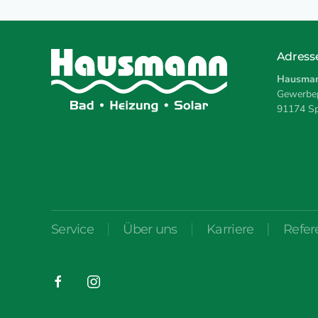
Adress
Hausman
Gewerbep
91174 Sp
Service
Über uns
Karriere
Refer