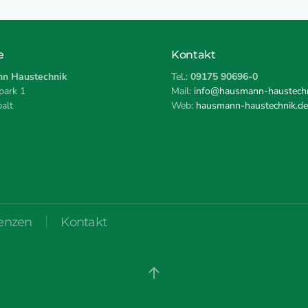
e
Kontakt
n Haustechnik
Tel.:
09175 90696-0
ark 1
Mail:
info@hausmann-haustechn
alt
Web:
hausmann-haustechnik.de
enzen
Kontakt